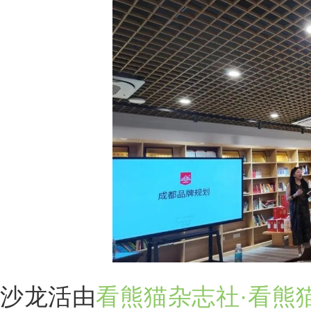
沙龙活由
看熊猫杂志社·看熊